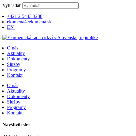
Preskočiť
Vyhľadať
na
obsah
+421 2 5443 3238
ekumena@ekumena.sk
EN
O nás
Aktuality
Dokumenty
Služby
Programy
Kontakt
O nás
Aktuality
Dokumenty
Služby
Programy
Kontakt
Navštívili ste: