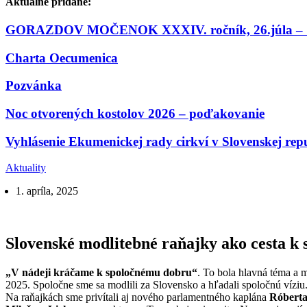
Aktuálne pridané:
GORAZDOV MOČENOK XXXIV. ročník, 26.júla – 1
Charta Oecumenica
Pozvánka
Noc otvorených kostolov 2026 – poďakovanie
Vyhlásenie Ekumenickej rady cirkví v Slovenskej repu
Aktuality
1. apríla, 2025
Slovenské modlitebné raňajky ako cesta k
„V nádeji kráčame k spoločnému dobru“
. To bola hlavná téma a m
2025. Spoločne sme sa modlili za Slovensko a hľadali spoločnú víziu
Na raňajkách sme privítali aj nového parlamentného kaplána
Róberta