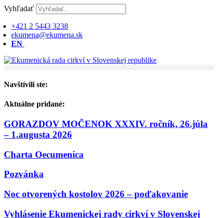
Preskočiť
Vyhľadať
na
obsah
+421 2 5443 3238
ekumena@ekumena.sk
EN
Navštívili ste:
Aktuálne pridané:
GORAZDOV MOČENOK XXXIV. ročník, 26.júla
– 1.augusta 2026
Charta Oecumenica
Pozvánka
Noc otvorených kostolov 2026 – poďakovanie
Vyhlásenie Ekumenickej rady cirkví v Slovenskej