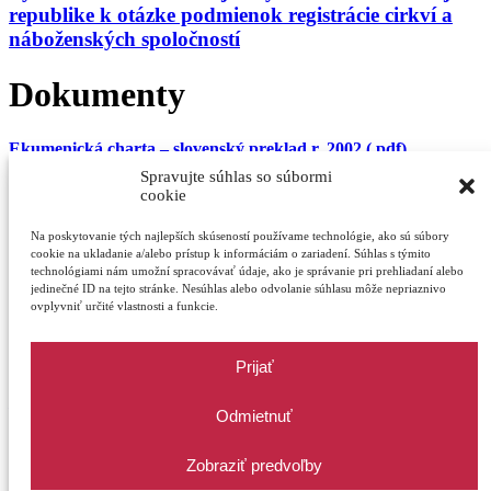
republike k otázke podmienok registrácie cirkví a
náboženských spoločností
Dokumenty
Ekumenická charta – slovenský preklad r. 2002 (.pdf)
Spravujte súhlas so súbormi
Štatút ERC v SR (.pdf)
cookie
Správa Generálneho tajomníka ERC pre VZ 2023 (.pdf)
Na poskytovanie tých najlepších skúseností používame technológie, ako sú súbory
cookie na ukladanie a/alebo prístup k informáciám o zariadení. Súhlas s týmito
technológiami nám umožní spracovávať údaje, ako je správanie pri prehliadaní alebo
Sprava Generalneho tajomnika ERC pre VZ 2025 (.pdf)
jedinečné ID na tejto stránke. Nesúhlas alebo odvolanie súhlasu môže nepriaznivo
ovplyvniť určité vlastnosti a funkcie.
Štatút Grantového fondu na podporu ekumenickej spolupráce
a rozvoja ekumenizmu na Slovensku – Grantový (.pdf)
Prijať
Žiadosť o poskytnutie dotácie na podporu ekumenickej aktivity
/ činnosti z Grantového fondu ERC v SR – vzor (.doc)
Odmietnuť
Zobraziť predvoľby
©2023 ERCSR
ekumena.sk
|
GDPR
|
Cookies
| Made with <3 by