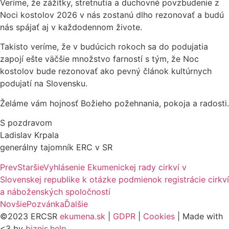
Veríme, že zážitky, stretnutia a duchovné povzbudenie z
Noci kostolov 2026 v nás zostanú dlho rezonovať a budú
nás spájať aj v každodennom živote.
Takisto veríme, že v budúcich rokoch sa do podujatia
zapojí ešte väčšie množstvo farností s tým, že Noc
kostolov bude rezonovať ako pevný článok kultúrnych
podujatí na Slovensku.
Želáme vám hojnosť Božieho požehnania, pokoja a radosti.
S pozdravom
Ladislav Krpala
generálny tajomník ERC v SR
Prev
Staršie
Vyhlásenie Ekumenickej rady cirkví v
Slovenskej republike k otázke podmienok registrácie cirkví
a náboženských spoločností
Novšie
Pozvánka
Ďalšie
©2023 ERCSR
ekumena.sk
|
GDPR
|
Cookies
| Made with
<3 by
biznis.help