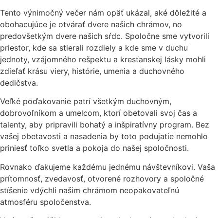
Tento výnimočný večer nám opäť ukázal, aké dôležité a
obohacujúce je otvárať dvere našich chrámov, no
predovšetkým dvere našich sŕdc. Spoločne sme vytvorili
priestor, kde sa stierali rozdiely a kde sme v duchu
jednoty, vzájomného rešpektu a kresťanskej lásky mohli
zdieľať krásu viery, histórie, umenia a duchovného
dedičstva.
Veľké poďakovanie patrí všetkým duchovným,
dobrovoľníkom a umelcom, ktorí obetovali svoj čas a
talenty, aby pripravili bohatý a inšpiratívny program. Bez
vašej obetavosti a nasadenia by toto podujatie nemohlo
priniesť toľko svetla a pokoja do našej spoločnosti.
Rovnako ďakujeme každému jednému návštevníkovi. Vaša
prítomnosť, zvedavosť, otvorené rozhovory a spoločné
stíšenie vdýchli našim chrámom neopakovateľnú
atmosféru spoločenstva.